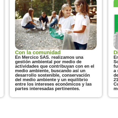
Con la comunidad
D
En Mercico SAS. realizamos una
E
gestión ambiental por medio de
So
actividades que contribuyan con en el
fu
medio ambiente, buscando así un
a 
desarrollo sostenible, conservación
de
del medio ambiente y un equilibrio
21
entre los intereses económicos y las
Co
partes interesadas pertinentes.
m