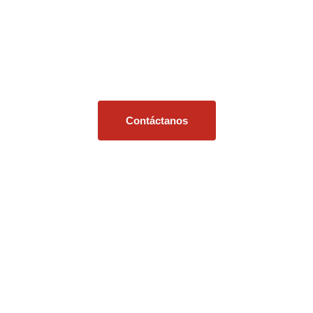
Ponerse en contacto
Tiene un pedido, producto, servicio o
pregunta general, nuestro equipo está aquí
listo para asesorarlo.
Contáctanos
Solicitar cotización