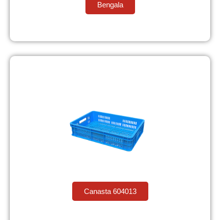
Bengala
Canasta 604013