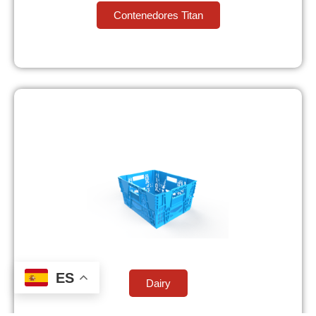
Contenedores Titan
ES
Dairy